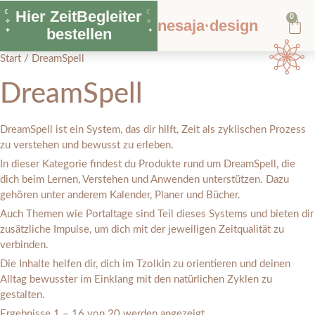
Hier ZeitBegleiter
☾
☾
0
nesaja·design
✧
✧
bestellen
✦
✦
Start
/ DreamSpell
DreamSpell
DreamSpell ist ein System, das dir hilft, Zeit als zyklischen Prozess
zu verstehen und bewusst zu erleben.
In dieser Kategorie findest du Produkte rund um DreamSpell, die
dich beim Lernen, Verstehen und Anwenden unterstützen. Dazu
gehören unter anderem Kalender, Planer und Bücher.
Auch Themen wie Portaltage sind Teil dieses Systems und bieten dir
zusätzliche Impulse, um dich mit der jeweiligen Zeitqualität zu
verbinden.
Die Inhalte helfen dir, dich im Tzolkin zu orientieren und deinen
Alltag bewusster im Einklang mit den natürlichen Zyklen zu
gestalten.
Ergebnisse 1 – 16 von 20 werden angezeigt