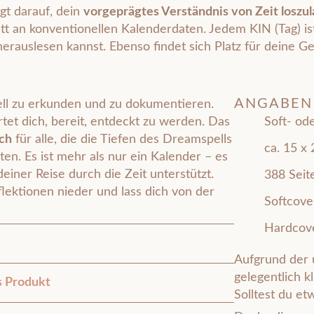
gt darauf, dein
vorgeprägtes Verständnis von Zeit loszu
att an konventionellen Kalenderdaten. Jedem KIN (Tag) is
 herauslesen kannst. Ebenso findet sich Platz für deine 
ANGABEN
ll zu erkunden und zu dokumentieren.
tet dich, bereit, entdeckt zu werden. Das
Soft- od
ch
für alle, die die Tiefen des Dreamspells
ca. 15 x
en. Es ist mehr als nur ein Kalender – es
 deiner
Reise durch die Zeit
unterstützt.
388 Seit
ektionen nieder und lass dich von der
Softcover
Hardcove
Aufgrund der
gelegentlich k
s Produkt
Solltest du e