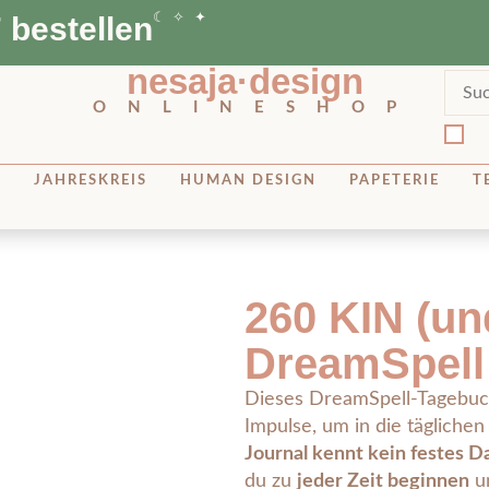
 bestellen
☾ ✧ ✦
nesaja·design
ONLINESHOP
A
JAHRESKREIS
HUMAN DESIGN
PAPETERIE
T
260 KIN (und
DreamSpell 
Dieses DreamSpell-Tagebuch 
Impulse, um in die tägliche
Journal kennt kein festes 
du zu
jeder Zeit beginnen
u