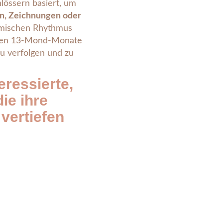
hlössern basiert, um
zen, Zeichnungen oder
smischen Rhythmus
erten 13-Mond-Monate
zu verfolgen und zu
teressierte,
ie ihre
vertiefen