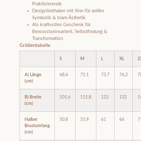
Praktizierende
Designliebhaber mit Sinn für antike
Symbolik & klare Ästhetik
Als kraftvolles Geschenk für
Bewusstseinsarbeit, Selbstfindung &
Transformation
Größentabelle
S
M
L
XL
2
A) Länge
68.6
71.1
73.7
76.2
7
(cm)
B) Breite
101.6
111.8
122
132
1
(cm)
Halber
50.8
55.9
61
66
7
Brustumfang
(cm)