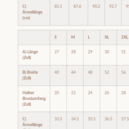
C)
85.1
87.6
90.2
92.7
9
Ärmellänge
(cm)
S
M
L
XL
2XL
A) Länge
27
28
29
30
31
(Zoll)
B) Breite
40
44
48
52
56
(Zoll)
Halber
20
22
24
26
28
Brustumfang
(Zoll)
C)
33.5
34.5
35.5
36.5
37.5
Ärmellänge