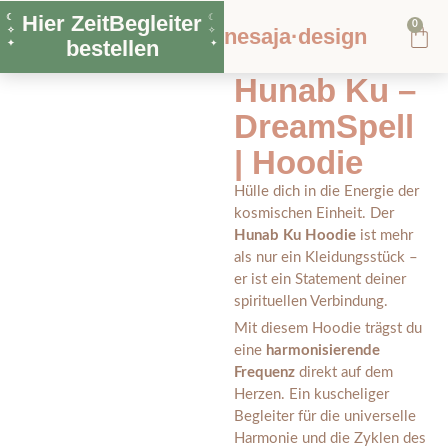
Hier ZeitBegleiter
☾
☾
0
nesaja·design
✧
✧
bestellen
✦
✦
Hunab Ku –
DreamSpell
| Hoodie
Hülle dich in die Energie der
kosmischen Einheit. Der
Hunab Ku Hoodie
ist mehr
als nur ein Kleidungsstück –
er ist ein Statement deiner
spirituellen Verbindung.
Mit diesem Hoodie trägst du
eine
harmonisierende
Frequenz
direkt auf dem
Herzen. Ein kuscheliger
Begleiter für die universelle
Harmonie und die Zyklen des