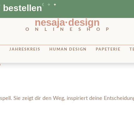
 bestellen
☾ ✧ ✦
nesaja·design
ONLINESHOP
A
JAHRESKREIS
HUMAN DESIGN
PAPETERIE
T
“
ll. Sie zeigt dir den Weg, inspiriert deine Entscheidun