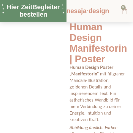
Hier ZeitBegleiter
☾
☾
0
nesaja·design
✧
✧
bestellen
✦
✦
Human
Design
Manifestorin
| Poster
Human Design Poster
„Manifestorin“
mit filigraner
Mandala-Illustration,
goldenen Details und
inspirierendem Text. Ein
ästhetisches Wandbild für
mehr Verbindung zu deiner
Energie, Intuition und
kreativen Kraft.
Abbildung ähnlich. Farben