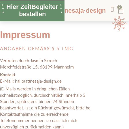
Hier ZeitBegleiter
☾
☾
0
nesaja·design
✧
✧
bestellen
✦
✦
Impressum
ANGABEN GEMÄSS § 5 TMG
Vertreten durch Jasmin Skroch
Morchfeldstraße 15, 68199 Mannheim
Kontakt
E-Mail: hallo(at)nesaja-design.de
(E-Mails werden in dringlichen Fällen
schnellstmöglich, durchschnittlich innerhalb 3
Stunden, spätestens binnen 24 Stunden
beantwortet. Ist ein Rückruf gewünscht, bitte bei
Kontaktaufnahme die zu erreichende
Telefonnummer nennen, so dass ich mich
unverzüglich zurückmelden kann.)